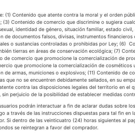
de: (1) Contenido que atente contra la moral y el orden pú
; (3) Contenido de comercio que discrimine o sugiera cualq
sexual, identidad de género, situación familiar, estado civi
de documentos falsos, divisas, instrumentos financieros o
ales o sustancias controladas o prohibidas por Ley; (6) 
mbién tierras en áreas de conservación ecológica; (7) Con
nido de comercio que promocione la comercialización de pr
omercio que promocione la comercialización de cosméticos u
 de armas, municiones o explosivos; (11) Contenido de co
s que no se encuentren debidamente sellados, en su empaq
ente contra las disposiciones legales del territorio en el 
, sin perjuicio de la posibilidad de establecer medidas cont
ios podrán interactuar a fin de aclarar dudas sobre los a
o a través de las instrucciones dispuestas para tal fin en 
vor. Si dentro de las veinticuatro (24) horas siguientes al 
fondos se reintegran a favor del comprador.