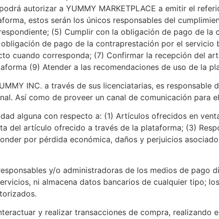
 podrá autorizar a YUMMY MARKETPLACE a emitir el referid
forma, estos serán los únicos responsables del cumplimient
rrespondiente; (5) Cumplir con la obligación de pago de la
la obligación de pago de la contraprestación por el serv
tracto cuando corresponda; (7) Confirmar la recepción del 
ataforma (9) Atender a las recomendaciones de uso de la pl
UMMY INC. a través de sus licenciatarias, es responsable 
. Así como de proveer un canal de comunicación para el 
ad alguna con respecto a: (1) Artículos ofrecidos en venta,
a del artículo ofrecido a través de la plataforma; (3) Resp
ponder por pérdida económica, daños y perjuicios asociados
 responsables y/o administradoras de los medios de pago di
ervicios, ni almacena datos bancarios de cualquier tipo; 
torizados.
actuar y realizar transacciones de compra, realizando el 