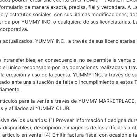
formulario de manera exacta, precisa, fiel y verdadera. A L
vo y estatutos sociales, con sus últimas modificaciones; d
ida por YUMMY INC. o cualquiera de sus licenciatarias. La
corporativa.
actualizados. YUMMY INC., a través de sus licenciatarias p
intransferibles, en consecuencia, no se permite la venta o 
 es el único responsable por las operaciones realizadas 
a la creación y uso de la cuenta. YUMMY INC. a través de su
ctuado ante una situación de falta o incumplimiento a esto
viamente.
r artículos para la venta a través de YUMMY MARKETPLACE,
os y afiliados al YUMMY CLUB.
siva de los usuarios: (1) Proveer información fidedigna dur
y disponibles), descripción e imágenes de los artículos a of
 artículo en venta; (4) Emitir factura fiscal con ocasión a 