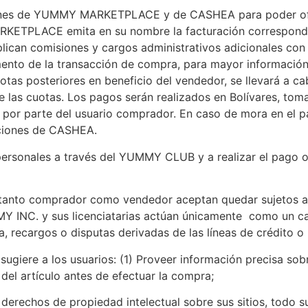
ciones de YUMMY MARKETPLACE y de CASHEA para poder ofre
ETPLACE emita en su nombre la facturación correspondient
plican comisiones y cargos administrativos adicionales co
mento de la transacción de compra, para mayor información 
cuotas posteriores en beneficio del vendedor, se llevará a c
de las cuotas. Los pagos serán realizados en Bolívares, to
 por parte del usuario comprador. En caso de mora en el p
iciones de CASHEA.
ersonales a través del YUMMY CLUB y a realizar el pago o
nto comprador como vendedor aceptan quedar sujetos a lo
MY INC. y sus licenciatarias actúan únicamente como un c
a, recargos o disputas derivadas de las líneas de crédit
 sugiere a los usuarios: (1) Proveer información precisa sobr
 del artículo antes de efectuar la compra;
 derechos de propiedad intelectual sobre sus sitios, todo 