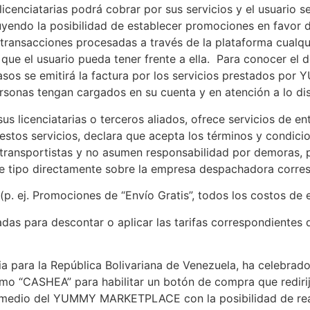
icenciatarias podrá cobrar por sus servicios y el usuario
ncluyendo la posibilidad de establecer promociones en favor
s transacciones procesadas a través de la plataforma cual
ue el usuario pueda tener frente a ella. Para conocer el det
asos se emitirá la factura por los servicios prestados por 
sonas tengan cargados en su cuenta y en atención a lo disp
 licenciatarias o terceros aliados, ofrece servicios de en
estos servicios, declara que acepta los términos y condici
ransportistas y no asumen responsabilidad por demoras, pér
te tipo directamente sobre la empresa despachadora corre
(p. ej. Promociones de “Envío Gratis”, todos los costos de
das para descontar o aplicar las tarifas correspondientes 
aria para la República Bolivariana de Venezuela, ha celebr
o “CASHEA” para habilitar un botón de compra que redirija
 medio del YUMMY MARKETPLACE con la posibilidad de real